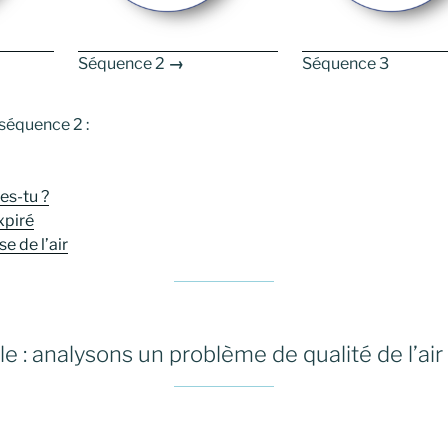
Séquence 2
→
Séquence 3
séquence 2 :
es-tu ?
xpiré
 de l’air
e : analysons un problème de qualité de l’air